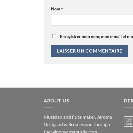
Nom
*
Enregistrer mon nom, mon e-mail et mo
ABOUT US
DE
Musician and flute maker, Jerome
09
Desigaud welcomes you through
Mar
the window esgourde.com.