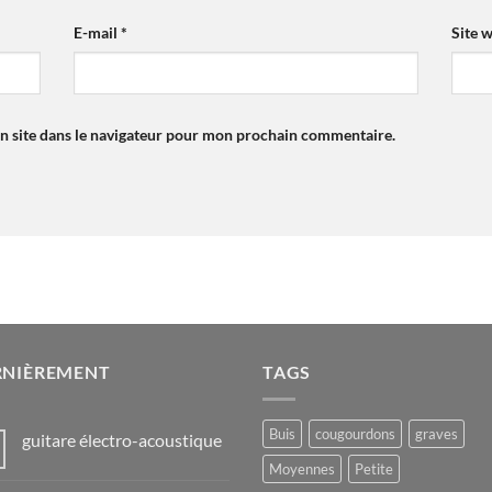
E-mail
*
Site 
n site dans le navigateur pour mon prochain commentaire.
RNIÈREMENT
TAGS
Buis
cougourdons
graves
guitare électro-acoustique
Moyennes
Petite