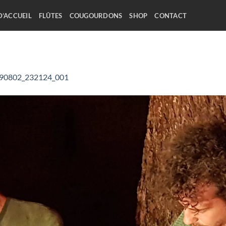
D’ACCUEIL
FLÛTES
COUGOURDONS
SHOP
CONTACT
90802_232124_001