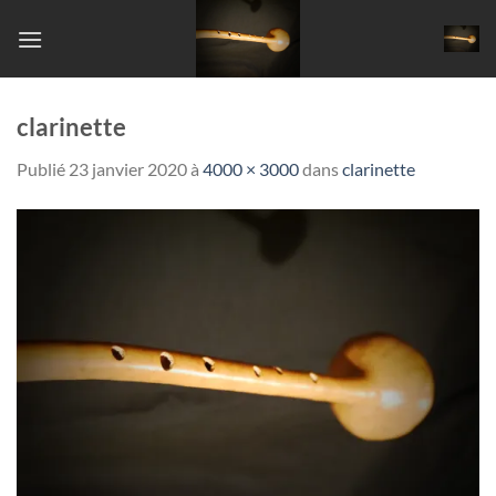
Passer
au
contenu
clarinette
Publié
23 janvier 2020
à
4000 × 3000
dans
clarinette